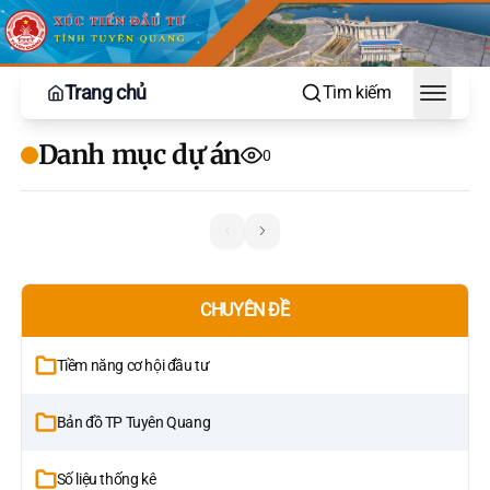
Trang chủ
Tìm kiếm
Toggle
Danh mục dự án
0
CHUYÊN ĐỀ
Tiềm năng cơ hội đầu tư
Bản đồ TP Tuyên Quang
Số liệu thống kê