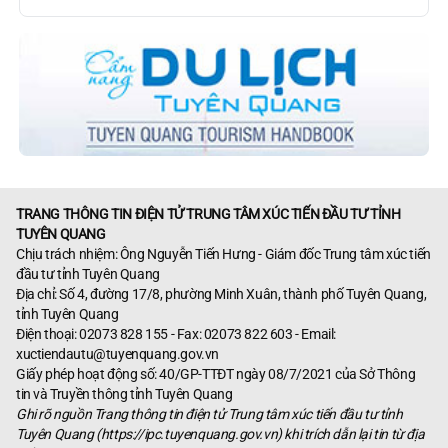
TRANG THÔNG TIN ĐIỆN TỬ TRUNG TÂM XÚC TIẾN ĐẦU TƯ TỈNH
TUYÊN QUANG
Chịu trách nhiệm: Ông Nguyễn Tiến Hưng - Giám đốc Trung tâm xúc tiến
đầu tư tỉnh Tuyên Quang
Địa chỉ: Số 4, đường 17/8, phường Minh Xuân, thành phố Tuyên Quang,
tỉnh Tuyên Quang
Điện thoại: 02073 828 155 - Fax: 02073 822 603 - Email:
xuctiendautu@tuyenquang.gov.vn
Giấy phép hoạt động số: 40/GP-TTĐT ngày 08/7/2021 của Sở Thông
tin và Truyền thông tỉnh Tuyên Quang
Ghi rõ nguồn Trang thông tin điện tử Trung tâm xúc tiến đầu tư tỉnh
Tuyên Quang (https://ipc.tuyenquang.gov.vn) khi trích dẫn lại tin từ địa