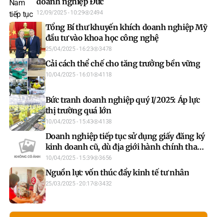
doanh nghiệp Đức
12/09/2025 - 10:29
2494
Tổng Bí thư khuyến khích doanh nghiệp Mỹ
đầu tư vào khoa học công nghệ
25/04/2025 - 16:23
3478
Cải cách thể chế cho tăng trưởng bền vững
10/04/2025 - 16:01
4118
Bức tranh doanh nghiệp quý I/2025: Áp lực
thị trường quá lớn
10/04/2025 - 15:43
4138
Doanh nghiệp tiếp tục sử dụng giấy đăng ký
kinh doanh cũ, dù địa giới hành chính thay
đổi
10/04/2025 - 15:39
3656
Nguồn lực vốn thúc đẩy kinh tế tư nhân
25/03/2025 - 20:17
3432