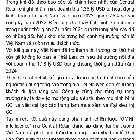
Trong khi đó, theo báo cáo tài chính hợp nhất của
Central
Retail
chỉ ghi nhận mức doanh thu 1,35 tỷ USD từ hoạt động
kinh doanh tại Việt Nam vào năm 2023, giảm 7,6% so với
cùng kỳ năm 2022. Điều này cho thấy tình hình kinh doanh
trong quãng thời gian đầu năm 2024 của thương hiệu này đã
có những dấu hiệu khởi sắc trong bối cảnh thị trường bán lẻ
Việt Nam vẫn còn nhiều thách thức.
Với kết quả này, Việt Nam đã trở thành thị trường lớn thứ hai
của gã khổng lồ bán lẻ Thái Lan, chỉ sau thị trường nội địa
với doanh thu 1,13 tỷ USD trong khoảng thời gian đầu năm
2024.
Theo Central Retail, kết quả này được cho là do chi tiêu của
người tiêu dùng tăng cao trong dịp Tết Nguyên đán và lượng
khách du lịch tăng cao. Công ty cũng cho rằng sự tăng
trưởng này là do việc mở rộng các siêu thị theo mô hình Mini
GO! và việc cải tạo các trung tâm mua sắm và đại siêu thị
GO!.
Tuy nhiên, kết quả này cũng phản ánh chiến lược “OMNI-
intelligence” mà Central Retail đang áp dụng tại thị trường
Việt Nam đã phát huy được tác dụng. Theo
nhà bán lẻ Thái
Lan
, tầm nhìn “OMNI-Intelligence” bằng cách kết hợp AI trong