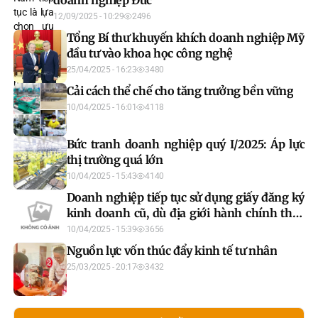
doanh nghiệp Đức
12/09/2025 - 10:29
2496
Tổng Bí thư khuyến khích doanh nghiệp Mỹ
đầu tư vào khoa học công nghệ
25/04/2025 - 16:23
3480
Cải cách thể chế cho tăng trưởng bền vững
10/04/2025 - 16:01
4118
Bức tranh doanh nghiệp quý I/2025: Áp lực
thị trường quá lớn
10/04/2025 - 15:43
4140
Doanh nghiệp tiếp tục sử dụng giấy đăng ký
kinh doanh cũ, dù địa giới hành chính thay
đổi
10/04/2025 - 15:39
3656
Nguồn lực vốn thúc đẩy kinh tế tư nhân
25/03/2025 - 20:17
3432