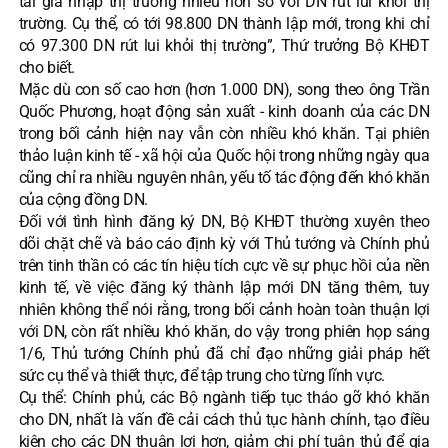
tái gia nhập thị trường nhiều hơn so với DN rút lui khỏi thị
trường. Cụ thể, có tới 98.800 DN thành lập mới, trong khi chỉ
có 97.300 DN rút lui khỏi thị trường”, Thứ trưởng Bộ KHĐT
cho biết.
Mặc dù con số cao hơn (hơn 1.000 DN), song theo ông Trần
Quốc Phương, hoạt động sản xuất - kinh doanh của các DN
trong bối cảnh hiện nay vẫn còn nhiều khó khăn. Tại phiên
thảo luận kinh tế - xã hội của Quốc hội trong những ngày qua
cũng chỉ ra nhiều nguyên nhân, yếu tố tác động đến khó khăn
của cộng đồng DN.
Đối với tình hình đăng ký DN, Bộ KHĐT thường xuyên theo
dõi chặt chẽ và báo cáo định kỳ với Thủ tướng và Chính phủ
trên tinh thần có các tín hiệu tích cực về sự phục hồi của nền
kinh tế, về việc đăng ký thành lập mới DN tăng thêm, tuy
nhiên không thể nói rằng, trong bối cảnh hoàn toàn thuận lợi
với DN, còn rất nhiều khó khăn, do vậy trong phiên họp sáng
1/6, Thủ tướng Chính phủ đã chỉ đạo những giải pháp hết
sức cụ thể và thiết thực, để tập trung cho từng lĩnh vực.
Cụ thể: Chính phủ, các Bộ ngành tiếp tục tháo gỡ khó khăn
cho DN, nhất là vấn đề cải cách thủ tục hành chính, tạo điều
kiện cho các DN thuận lợi hơn, giảm chi phí tuân thủ để gia