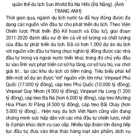
quần thể du lịch Sun World Bà Nà Hills (Đà Nẵng). (Ảnh
TRANG ANH)
Thời gian qua, ngành du lịch nước ta đã huy động được đa
dạng các nguồn vốn đầu tư cho
phát triển du lịch
. Theo Viện
Chiến lược Phát triển (Bộ Kế hoạch và Đầu tư), giai đoạn
2011-2020 đánh dấu sự đi lên cả về số lượng và chất lượng
của đầu tư phát triển du lịch. Đã có hơn 1.000 dự án du lịch
với nguồn vốn đầu tư hàng chục nghìn tỷ đồng được các nhà
đầu tư trong và ngoài nước triển khai, trong đó chủ yếu đầu
tư vào lĩnh vực phát triển cơ sở hạ tầng, cơ sở lưu trú, vui chơi
giải trí... tại các khu du lịch có tiềm năng. Tiêu biểu phải kể
đến một số dự án được "rót" nguồn vốn lớn như: Vinpearl Phú
Quốc (17.000 tỷ đồng), cáp treo Phú Quốc (10.000 tỷ đồng);
Vinpearl Quy Nhơn (4.500 tỷ đồng), Vinpearl Hạ Long (1.200
tỷ đồng), cáp treo Bà Nà (hơn 6.000 tỷ đồng), cáp treo Mường
Hoa Phan Xi Păng (4.500 tỷ đồng), cáp treo Bãi Cháy (hơn
5.000 tỷ đồng)... Hiện nay, du lịch Việt Nam cũng vẫn đang
chứng minh sức hấp dẫn với các nhà đầu tư chiến lược, nhất
là ở phân khúc dịch vụ cao cấp. Nhiều tập đoàn lớn đang tiếp
tục đầu tư, đưa vào khai thác hàng loạt sản phẩm, dịch vụ