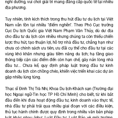
nghỉ dưỡng, vui chơi giải trí mang đẳng cấp quốc tế tại nhiều
địa phương.
Tuy nhiên, tính kích thích trong thu hút đầu tư du lịch tại Việt
Nam vẫn tồn tại nhiều "điểm nghẽn". Theo Phó Cục trưởng
Cục Du lịch Quốc gia Việt Nam Phạm Văn Thủy, dù dư địa
cho đầu tư du lịch còn nhiều nhưng chúng ta còn thiếu chiến
lược thu hút, tạo thuận lợi, hỗ trợ nhà đầu tư, chẳng hạn như
chưa có chính sách ưu tiên, ưu đãi cụ thể cho đầu tư tại các
vùng khó khăn nhưng giàu tiềm năng du lịch; hạ tầng giao
thông tiếp cận các điểm đến còn hạn chế, gây nản lòng nhà
đầu tư... Chưa kể, quy định pháp luật trong đầu tư kinh
doanh du lịch còn chồng chéo, khiến việc triển khai các dự án
gặp nhiều lúng túng.
Thạc sĩ Đinh Thị Trà Nhi, Khoa Du lịch-Khách sạn (Trường đại
học Ngoại ngữ-Tin học TP Hồ Chí Minh) cho biết, từ khi bắt
đầu đến khi đưa hoạt động đầu tư, kinh doanh vào thực tế,
nhà đầu tư phải trải qua nhiều giai đoạn với các điều kiện,
thủ tục hành chính được quy định trong nhiều văn bản pháp
luật khác nhau (như: Luật Đầu tư, Luật Bảo vệ môi trường,