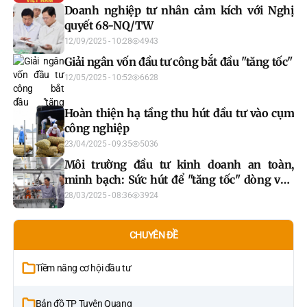
Doanh nghiệp tư nhân cảm kích với Nghị
quyết 68-NQ/TW
12/09/2025 - 10:28
4943
Giải ngân vốn đầu tư công bắt đầu "tăng tốc"
12/05/2025 - 10:52
6628
Hoàn thiện hạ tầng thu hút đầu tư vào cụm
công nghiệp
23/04/2025 - 09:35
5036
Môi trường đầu tư kinh doanh an toàn,
minh bạch: Sức hút để "tăng tốc" dòng vốn
FDI
28/03/2025 - 08:36
3924
CHUYÊN ĐỀ
Tiềm năng cơ hội đầu tư
Bản đồ TP Tuyên Quang