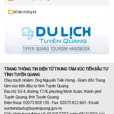
Số liệu thống kê
TRANG THÔNG TIN ĐIỆN TỬ TRUNG TÂM XÚC TIẾN ĐẦU TƯ
TỈNH TUYÊN QUANG
Chịu trách nhiệm: Ông Nguyễn Tiến Hưng - Giám đốc Trung
tâm xúc tiến đầu tư tỉnh Tuyên Quang
Địa chỉ: Số 4, đường 17/8, phường Minh Xuân, thành phố
Tuyên Quang, tỉnh Tuyên Quang
Điện thoại: 02073 828 155 - Fax: 02073 822 603 - Email:
xuctiendautu@tuyenquang.gov.vn
Giấy phép hoạt động số: 40/GP-TTĐT ngày 08/7/2021 của