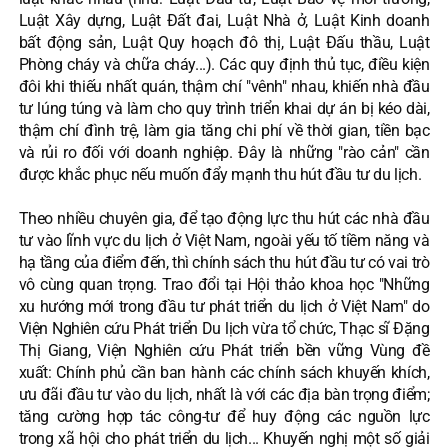
Luật Xây dựng, Luật Đất đai, Luật Nhà ở, Luật Kinh doanh
bất động sản, Luật Quy hoạch đô thị, Luật Đấu thầu, Luật
Phòng cháy và chữa cháy...). Các quy định thủ tục, điều kiện
đôi khi thiếu nhất quán, thậm chí "vênh" nhau, khiến nhà đầu
tư lúng túng và làm cho quy trình triển khai dự án bị kéo dài,
thậm chí đình trệ, làm gia tăng chi phí về thời gian, tiền bạc
và rủi ro đối với doanh nghiệp. Đây là những "rào cản" cần
được khắc phục nếu muốn đẩy mạnh thu hút đầu tư du lịch.
Theo nhiều chuyên gia, để tạo động lực thu hút các nhà đầu
tư vào lĩnh vực du lịch ở Việt Nam, ngoài yếu tố tiềm năng và
hạ tầng của điểm đến, thì chính sách thu hút đầu tư có vai trò
vô cùng quan trọng. Trao đổi tại Hội thảo khoa học "Những
xu hướng mới trong đầu tư phát triển du lịch ở Việt Nam" do
Viện Nghiên cứu Phát triển Du lịch vừa tổ chức, Thạc sĩ Đặng
Thị Giang, Viện Nghiên cứu Phát triển bền vững Vùng đề
xuất: Chính phủ cần ban hành các chính sách khuyến khích,
ưu đãi đầu tư vào du lịch, nhất là với các địa bàn trọng điểm;
tăng cường hợp tác công-tư để huy động các nguồn lực
trong xã hội cho phát triển du lịch... Khuyến nghị một số giải