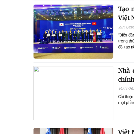
Tạo m
Việt 
22/11/20
“Diễn đà
trọng th
đó, tạo n
Nhà 
chính
19/11/20
Cải thiện
một phần
Việt 