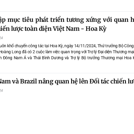
ập mục tiêu phát triển tương xứng với quan h
hiến lược toàn diện Việt Nam - Hoa Kỳ
24
uôn khổ chuyến công tác tại Hoa Kỳ, ngày 14/11/2024, Thứ trưởng Bộ Côn
oàng Long đã có 2 cuộc làm việc quan trọng với Trợ lý Đại diện Thương mạ
h Đông Nam Á và Thái Bình Dương và Trợ lý Bộ trưởng Thương mại Hoa K
oàn cầu, kiêm Tổng Giám đốc Cơ quan dịch vụ thương mại nước ngoài của Ho
Nam và Brazil nâng quan hệ lên Đối tác chiến lư
24