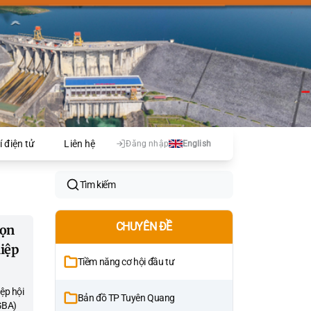
í điện tử
Liên hệ
Đăng nhập
English
Tìm kiếm
CHUYÊN ĐỀ
họn
hiệp
Tiềm năng cơ hội đầu tư
ệp hội
Bản đồ TP Tuyên Quang
GBA)