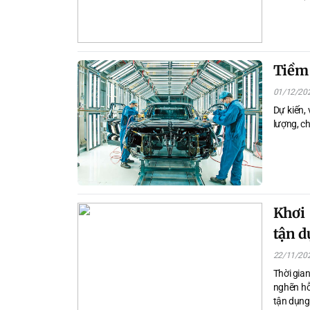
các doan
gỡ, hướn
doanh.
Tiềm 
01/12/20
Dự kiến, 
lượng, ch
Khơi
tận 
22/11/20
Thời gia
nghẽn hỗ
tận dụng 