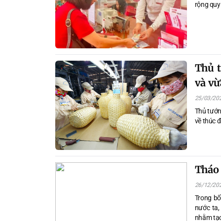
rộng quy 
Thủ t
và vừ
25/03/20
Thủ tướn
về thúc 
Tháo 
26/12/20
Trong bố
nước ta,
nhằm tạo