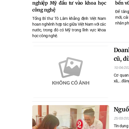
nghiệp Mỹ đầu tư vào khoa học
bền v
công nghệ
Để tăng
mới, cải
Tổng Bí thư Tô Lâm khẳng định Việt Nam
nhân phá
hoan nghênh hợp tác giữa Việt Nam với các
nước, trong đó có Mỹ trong lĩnh vực khoa
học công nghệ.
Doanh
cũ, d
10/04/20
Cơ quan
xã,...đăn
Nguồn
25/03/20
Tín dụng