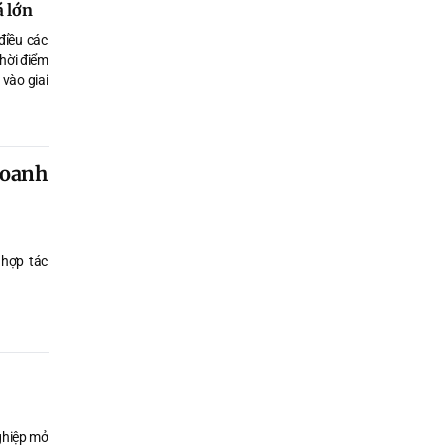
á lớn
điều các
hời điểm
 vào giai
doanh
 hợp tác
ghiệp mở