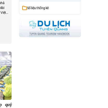
 khả
dài
Số liệu thống kê
 Việt
ày
p quý