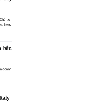
Chủ tịch
c, trong
n bền
iữa doanh
Italy