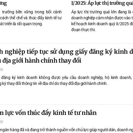
ững
I/2025: Áp lực thị trường qu
 trưởng bền vững trong bối cảnh
Áp lực thị trường quá lớn đang là 
 cách thể chế và thúc đẩy kinh tế tư
doanh nghiệp cảm nhận được vào t
t triển là rất quan trọng.
kế hoạch kinh doanh quý II/2025 đi
đoạn thực thi.
 nghiệp tiếp tục sử dụng giấy đăng ký kinh 
ù địa giới hành chính thay đổi
25
 đăng ký kinh doanh không được yêu cầu doanh nghiệp, hộ kinh doanh,
g ký thay đổi thông tin về địa chỉ do thay đổi địa giới hành chính.
 lực vốn thúc đẩy kinh tế tư nhân
25
 ngân hàng đã và đang trở thành nguồn vốn chủ lực giúp người dân, doanh n