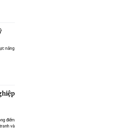
ện, tháo
ất, kinh
ỹ
 vực năng
ghiệp
hông điểm
tranh và