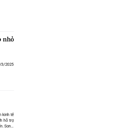
p nhỏ
5/3/2025
n kinh tế
h hỗ trợ
ển. Song,