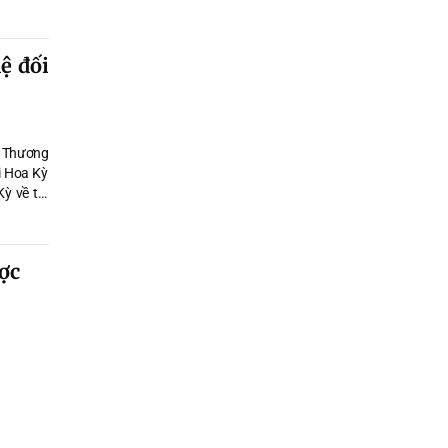
ệ đối
g Thương
i Hoa Kỳ
ỳ về thị
a Kỳ.
ợc