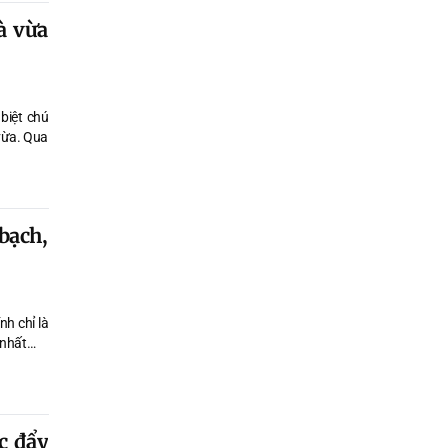
à vừa
biệt chú
 vừa. Qua
bạch,
nh chỉ là
 nhất…
c đẩy