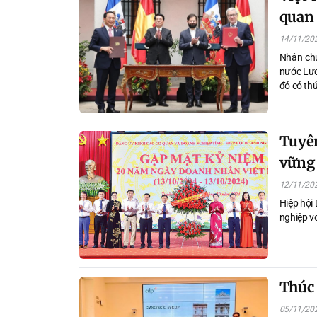
quan 
14/11/20
Nhân chu
nước Lươ
đó có th
Tuyê
vững
12/11/20
Hiệp hội
nghiệp vớ
Thúc 
05/11/20