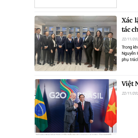
Xác l
tác c
22/11/20
Trong kh
Nguyễn H
phụ trác
trường t
Việt 
22/11/20