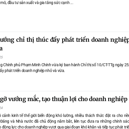
mô, đầu tư sản xuất và gia tăng sức cạnh ...
ướng chỉ thị thúc đẩy phát triển doanh nghiệ
a
25
g Chính phủ Phạm Minh Chính vừa ký ban hành Chỉ thị số 10/CT-TTg ngày 2
đẩy phát triển doanh nghiệp nhỏ và vừa.
gỡ vướng mắc, tạo thuận lợi cho doanh nghiệp
24
i cảnh kinh tế thế giới biến động khó lường, nhiều thách thức đặt ra cho nề
 Đảng và Nhà nước đã chủ động nắm bắt, liên tục đưa ra những chính sác
 động lực cho doanh nghiệp vượt qua giai đoạn khó khăn và tiếp tục phát tri