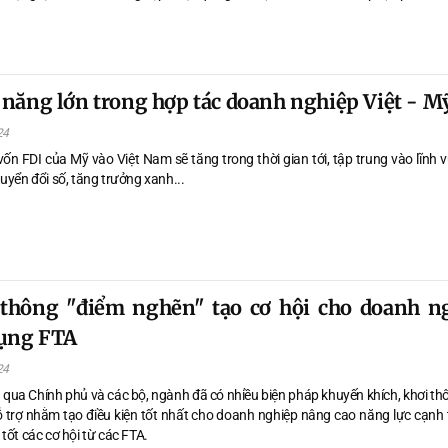
h nghiệp phản ánh đang phát sinh những vướng mắc mới cần sớm nhận di
g dẫn kịp thời để khơi thông nguồn lực, tạo thuận lợi cho hoạt động sản xu
năng lớn trong hợp tác doanh nghiệp Việt - M
24
vốn FDI của Mỹ vào Việt Nam sẽ tăng trong thời gian tới, tập trung vào lĩnh
uyển đổi số, tăng trưởng xanh...
 thông "điểm nghẽn" tạo cơ hội cho doanh n
dụng FTA
24
n qua Chính phủ và các bộ, ngành đã có nhiều biện pháp khuyến khích, khơi t
 trợ nhằm tạo điều kiện tốt nhất cho doanh nghiệp nâng cao năng lực cạnh 
tốt các cơ hội từ các FTA.