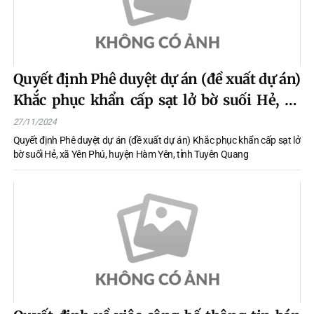
Quyết định Phê duyệt dự án (đề xuất dự án)
Khắc phục khẩn cấp sạt lở bờ suối Hẻ, xã
Yên Phú, huyện Hàm Yên, tỉnh Tuyên
27/11/2024
Quang
Quyết định Phê duyệt dự án (đề xuất dự án) Khắc phục khẩn cấp sạt lở
bờ suối Hẻ, xã Yên Phú, huyện Hàm Yên, tỉnh Tuyên Quang