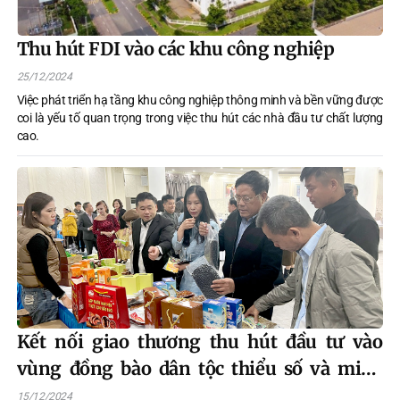
Thu hút FDI vào các khu công nghiệp
25/12/2024
Việc phát triển hạ tầng khu công nghiệp thông minh và bền vững được
coi là yếu tố quan trọng trong việc thu hút các nhà đầu tư chất lượng
cao.
Kết nối giao thương thu hút đầu tư vào
vùng đồng bào dân tộc thiểu số và miền
núi tỉnh Tuyên Quang
15/12/2024