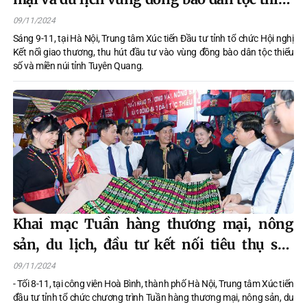
số miền núi tỉnh Tuyên Quang
09/11/2024
Sáng 9-11, tại Hà Nội, Trung tâm Xúc tiến Đầu tư tỉnh tổ chức Hội nghị
Kết nối giao thương, thu hút đầu tư vào vùng đồng bào dân tộc thiểu
số và miền núi tỉnh Tuyên Quang.
Khai mạc Tuần hàng thương mại, nông
sản, du lịch, đầu tư kết nối tiêu thụ sản
phẩm vùng đồng bào dân tộc thiểu số và
09/11/2024
miền núi tỉnh Tuyên Quang năm ...
- Tối 8-11, tại công viên Hoà Bình, thành phố Hà Nội, Trung tâm Xúc tiến
đầu tư tỉnh tổ chức chương trình Tuần hàng thương mại, nông sản, du