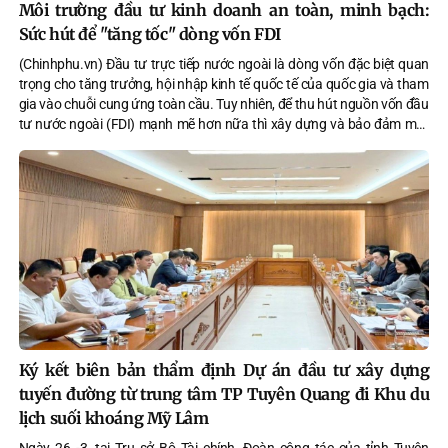
Môi trường đầu tư kinh doanh an toàn, minh bạch:
Sức hút để "tăng tốc" dòng vốn FDI
(Chinhphu.vn) Đầu tư trực tiếp nước ngoài là dòng vốn đặc biệt quan
trọng cho tăng trưởng, hội nhập kinh tế quốc tế của quốc gia và tham
gia vào chuỗi cung ứng toàn cầu. Tuy nhiên, để thu hút nguồn vốn đầu
tư nước ngoài (FDI) mạnh mẽ hơn nữa thì xây dựng và bảo đảm một
môi trường kinh doanh ổn định, minh bạch, thuận lợi sẽ là điểm mạnh
để các nhà đầu FDI hướng đến Việt Nam.
Ký kết biên bản thẩm định Dự án đầu tư xây dựng
tuyến đường từ trung tâm TP Tuyên Quang đi Khu du
lịch suối khoáng Mỹ Lâm