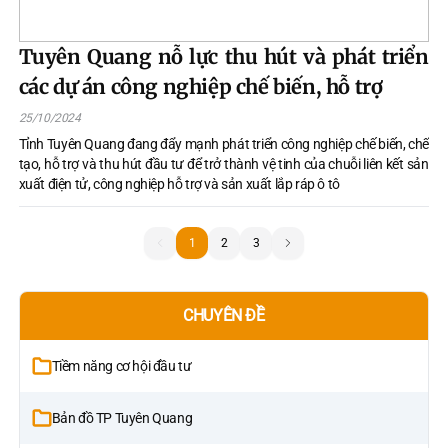
Tuyên Quang nỗ lực thu hút và phát triển
các dự án công nghiệp chế biến, hỗ trợ
25/10/2024
Tỉnh Tuyên Quang đang đẩy mạnh phát triển công nghiệp chế biến, chế
tạo, hỗ trợ và thu hút đầu tư để trở thành vệ tinh của chuỗi liên kết sản
xuất điện tử, công nghiệp hỗ trợ và sản xuất lắp ráp ô tô
1
1
2
3
CHUYÊN ĐỀ
Tiềm năng cơ hội đầu tư
Bản đồ TP Tuyên Quang