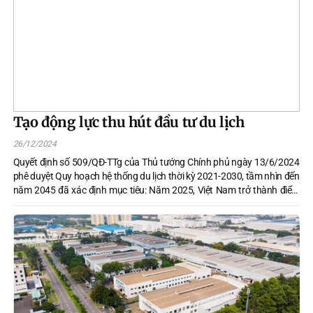
Tạo động lực thu hút đầu tư du lịch
26/12/2024
Quyết định số 509/QĐ-TTg của Thủ tướng Chính phủ ngày 13/6/2024
phê duyệt Quy hoạch hệ thống du lịch thời kỳ 2021-2030, tầm nhìn đến
năm 2045 đã xác định mục tiêu: Năm 2025, Việt Nam trở thành điểm
đến hấp dẫn, có năng lực phát triển du lịch cao trên thế giới; đến năm
2030, du lịch thật sự trở thành ngành kinh tế mũi nhọn, phát triển theo
hướng tăng trưởng xanh, trở thành điểm đến có năng lực phát triển
hàng đầu thế giới. Để hiện thực hóa điều này, không thể thiếu những cơ
chế, chính sách tạo động lực thu hút đầu tư vào du lịch Việt Nam.