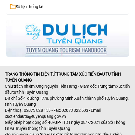
Số liệu thống kê
TRANG THÔNG TIN ĐIỆN TỬ TRUNG TÂM XÚC TIẾN ĐẦU TƯ TỈNH
TUYÊN QUANG
Chịu trách nhiệm: Ông Nguyễn Tiến Hưng - Giám đốc Trung tâm xúc tiến
đầu tư tỉnh Tuyên Quang
Địa chỉ: Số 4, đường 17/8, phường Minh Xuân, thành phố Tuyên Quang,
tỉnh Tuyên Quang
Điện thoại: 02073 828 155 - Fax: 02073 822 603 - Email:
xuctiendautu@tuyenquang.gov.vn
Giấy phép hoạt động số: 40/GP-TTĐT ngày 08/7/2021 của Sở Thông
tin và Truyền thông tỉnh Tuyên Quang
Ghi rõ nguồn Trang thông tin điện tử Trung tâm xúc tiến đầu tư tỉnh