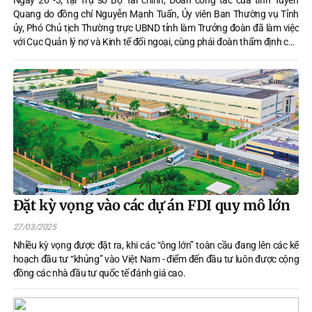
Ngày 26 -3, tại Trụ sở Bộ Tài chính, Đoàn công tác của tỉnh Tuyên
Quang do đồng chí Nguyễn Mạnh Tuấn, Ủy viên Ban Thường vụ Tỉnh
ủy, Phó Chủ tịch Thường trực UBND tỉnh làm Trưởng đoàn đã làm việc
với Cục Quản lý nợ và Kinh tế đối ngoại, cùng phái đoàn thẩm định của
Ngân hàng Xuất nhập khẩu Hàn Quốc (KEXIM) về Dự án Đầu tư xây
dựng đường từ trung tâm TP Tuyên Quang đi khu du lịch Suối khoáng
Mỹ Lâm và ký kết Biên bản thẩm định dự án.
Đặt kỳ vọng vào các dự án FDI quy mô lớn
27/03/2025
Nhiều kỳ vọng được đặt ra, khi các “ông lớn” toàn cầu đang lên các kế
hoạch đầu tư “khủng” vào Việt Nam - điểm đến đầu tư luôn được cộng
đồng các nhà đầu tư quốc tế đánh giá cao.