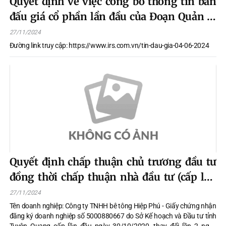
Quyết định về việc công bố thông tin bán
đấu giá cổ phần lần đầu của Đoạn Quản lý
và sửa chữa đường bộ
27/11/2024
Đường link truy cập: https://www.irs.com.vn/tin-dau-gia-04-06-2024
Quyết định chấp thuận chủ trương đầu tư
đồng thời chấp thuận nhà đầu tư (cấp lần
đầu: ngày tháng 11 năm 2024)
27/11/2024
Tên doanh nghiệp: Công ty TNHH bê tông Hiệp Phú - Giấy chứng nhận
đăng ký doanh nghiệp số 5000880667 do Sở Kế hoạch và Đầu tư tỉnh