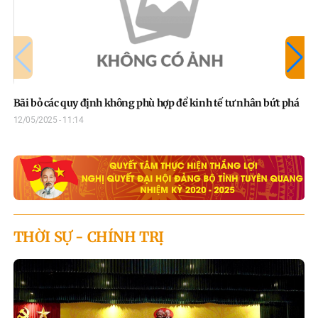
Bãi bỏ các quy định không phù hợp để kinh tế tư nhân bứt phá
Qu
hu
12/05/2025 - 11:14
17/
THỜI SỰ - CHÍNH TRỊ