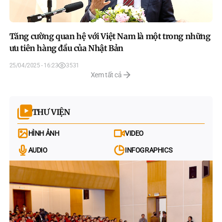
Tăng cường quan hệ với Việt Nam là một trong những
ưu tiên hàng đầu của Nhật Bản
25/04/2025 - 16:23
3531
Xem tất cả
THƯ VIỆN
HÌNH ẢNH
VIDEO
AUDIO
INFOGRAPHICS